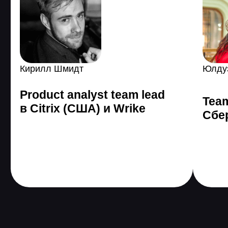
поменяли жизнь с
помощью GeekBrains
Все еще сомневаетесь?
Получить консультацию
Программа онлайн-
курса