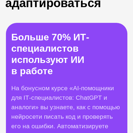
аналоги» вы узнаете, как с помощью
нейросети писать код и проверять
его на ошибки. Автоматизируете
большую часть рутины и ускорите
свою работу.
Получить консультацию