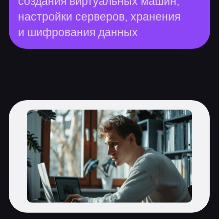
Алгоритмы и структуры данных
Функции
Коллекции в Python
Чтение файлов в Python и
командной строке
Библиотека Pandas
Получение данных с помощью API
Базы данных
Язык запросов SQL
Power BI
Data Preparation
Разведочный анализ данных. Data
cleaning, data visualization, feature
engineering
Modeling
Машинное обучение
Линейные модели и нейронные
сети
Метрики в аналитике
Маркетинговая аналитика
Продуктовая аналитика