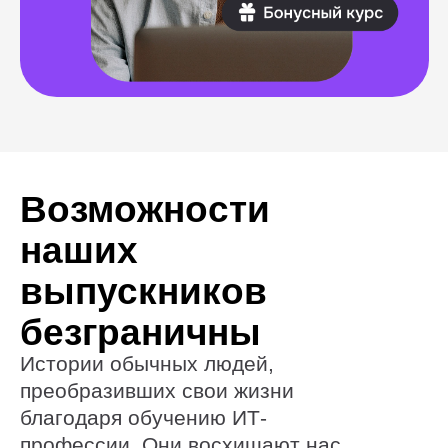
своей силой и вдохновляют
на подобные перемены.
Тестирование
Дизайн
Как стать тестировщиком,
Как от диза
лежа на больничной
перейти к п
койке
космоса
Алексей Дубовский
Евгений Буйм