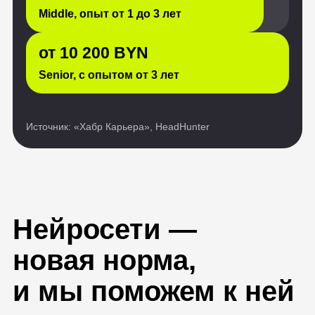
Нейросети —
новая норма,
и мы поможем к ней
адаптироваться
Больше 70% ИТ-
специалистов
используют ИИ
в работе
На бонусном курсе «AI‑помощники
для IT‑специалистов: ChatGPT и