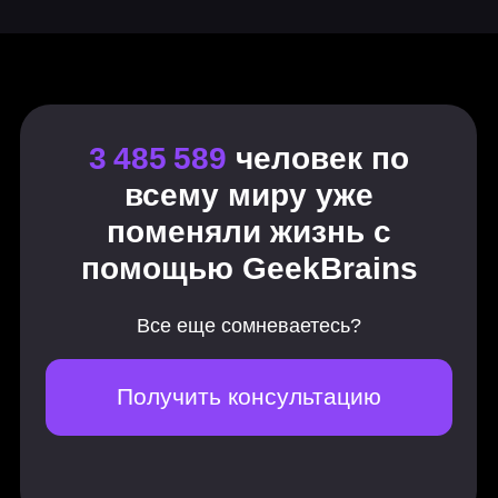
Modeling. Заключение
Evaluation
Алгоритмы и структуры данных.
Часть 2
Deployment
Модель как API
Мониторинг моделей
Airflow