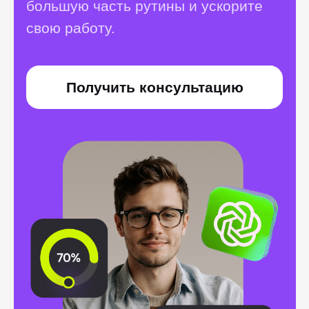
Возможности
наших
выпускников
безграничны
Истории обычных людей,
преобразивших свои жизни
благодаря обучению ИТ-
профессии. Они восхищают нас