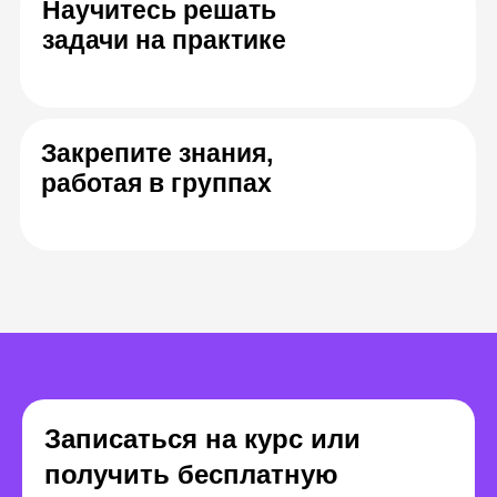
Кирилл Шмидт
Юлдуз Фатта
Product analyst team lead
Team lead 
в Citrix (США) и Wrike
Сбер
Записаться на курс или
получить бесплатную