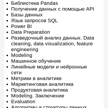
выбор)
Доступные источники данных,
оценка качества
Визуализация в Excel
Объединение разнородных данных
Требования к качеству данных
Корреляция и факторы
Визуализация в Python
Формулирование гипотез по
данным
SQL для витрины данных
Очистка данных
Методы прогнозирования
Программные средства
визуализации
A/B-тесты и их планирование
Данные по API и аккумулирование
источников
Повышение качества данных
Выявление закономерности в