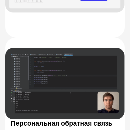
Разберетесь
с теорией
Научитесь решать
задачи на практике
Закрепите знания,
работая в группах