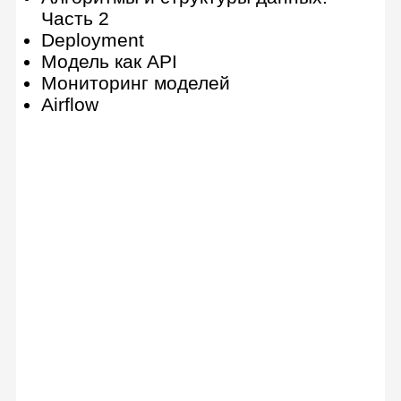
данных
Прикладные программные
продукты визуализации
Интерпретация результатов А/В-
тестирования
Аналитическая отчетность и
сторителлинг