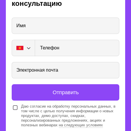
консультацию
Получите опыт
реальной работы
Имя
Телефон
Сможете использовать
Электронная почта
облачную платформу для
практики во время обучения
Будете использовать сервис для
Отправить
создания виртуальных машин,
Даю согласие на обработку персональных данных, в
настройки серверов, хранения
том числе с целью получения информации о новых
и шифрования данных
продуктах, демо доступах, скидках,
персонализированных предложениях, акциях и
полезных вебинарах
на следующих условиях