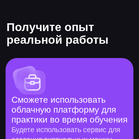
Длительность 9 мес.
2 проекта
80 часов теории
450 часов практики
Основные курсы
Основы Data Science
Business Understanding. С чего
начинается работа с данными
Data Understanding. Excel
Введение в Python
Переменные и типы данных
Условия
Циклы