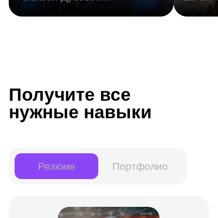
Junior Data Scientist
Другие названия вашей профессии:
Специалист по машинному обучению,
аналитик данных
Инструменты:
Excel
Python
PyCharm
Jupyter Notebook
Pandas
GitLab
SQL
PowerBI
NumPy
FastAPI
Docker
Grafana
Airflow
Kafka
Spark