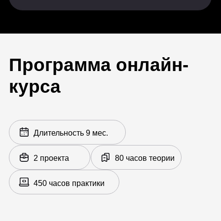
Машинное обучение (на
выбор)
Постановка задачи и терминология
machine learning
Выгрузка данных с помощью SQL
Линейная регрессия и
регуляризация
Метрическая классификация.
Метод ближайших соседей
Библиотека numpy